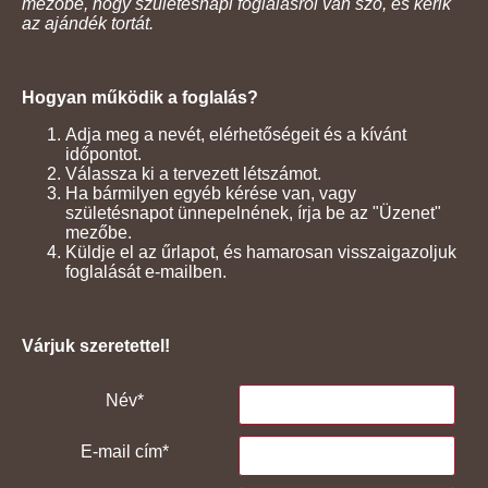
mezőbe, hogy születésnapi foglalásról van szó, és kérik
az ajándék tortát.
Hogyan működik a foglalás?
Adja meg a nevét, elérhetőségeit és a kívánt
időpontot.
Válassza ki a tervezett létszámot.
Ha bármilyen egyéb kérése van, vagy
születésnapot ünnepelnének, írja be az "Üzenet"
mezőbe.
Küldje el az űrlapot, és hamarosan visszaigazoljuk
foglalását e-mailben.
Várjuk szeretettel!
Név*
E-mail cím*