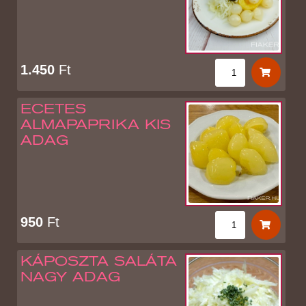
1.450
Ft
ECETES
ALMAPAPRIKA KIS
ADAG
950
Ft
KÁPOSZTA SALÁTA
NAGY ADAG