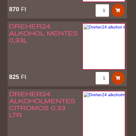
870
Ft
DREHER24
ALKOHOL MENTES
0,33L
825
Ft
DREHER24
ALKOHOLMENTES
CITROMOS 0,33
LTR