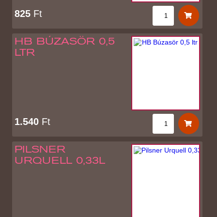
825
Ft
HB BÚZASÖR 0,5
LTR
1.540
Ft
PILSNER
URQUELL 0,33L