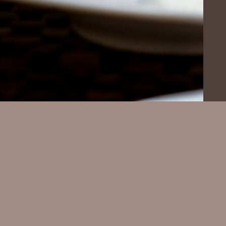
FOGLALJ ASZTALT
NY
MOST
FOGLALÁS