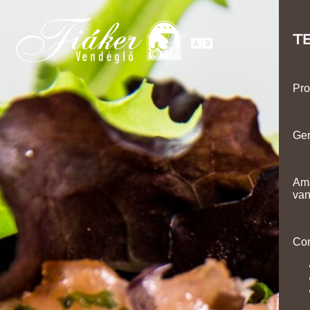
T
Pro
Gen
Ama
van
Co