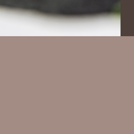
PRENOTA SUBITO UN
ORARI
TAVOLO
OR
PRENOTAZIONE
Con
GTC
-
INFORMATIVA SUL TRATTAMENTO DEI DATI