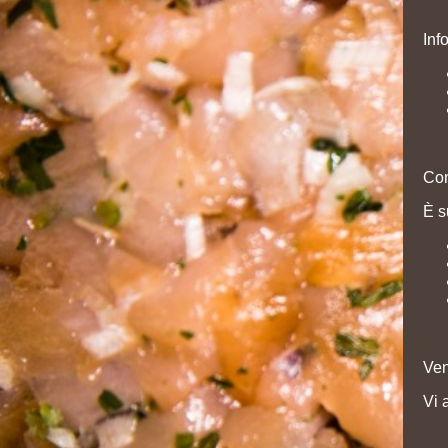
Inf
Com
È s
Ven
Vi 